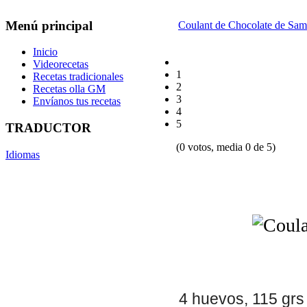
Menú principal
Coulant de Chocolate de Sam
Inicio
Videorecetas
1
Recetas tradicionales
2
Recetas olla GM
3
Envíanos tus recetas
4
5
TRADUCTOR
(0 votos, media 0 de 5)
Idiomas
4 huevos, 115 gr